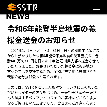
NEWS
令和6年能登半島地震の義
援金送金のお知らせ
2024年1月9日（火）～3月31日（日）の期間中に皆さま
からお預かりした令和6年能登半島地震の災害義援金、
合
計
441万8,313円
を日本赤十字社 石川県支部へ送金させて
いただきました。お寄せいただいた義援金は被災地の
方々の生活を支援するため、全額が被災地に設置された
義援金配分委員会へと送られます。
この度は、SSTRやにっぽん応援ツーリングにご参加いた
だいたライダーの方々をはじめ、三好礼子さんや三好さ
んの経営するペレファ・カフェのお客様などからも多大
なるご協力をいただきました。皆さまのご厚意に心より