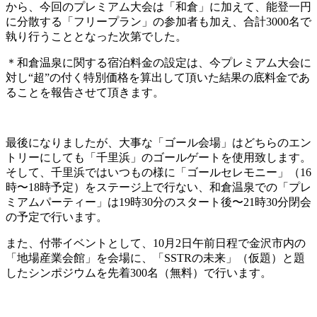
から、今回のプレミアム大会は「和倉」に加えて、能登一円
に分散する「フリープラン」の参加者も加え、合計3000名で
執り行うこととなった次第でした。
＊和倉温泉に関する宿泊料金の設定は、今プレミアム大会に
対し“超”の付く特別価格を算出して頂いた結果の底料金であ
ることを報告させて頂きます。
最後になりましたが、大事な「ゴール会場」はどちらのエン
トリーにしても「千里浜」のゴールゲートを使用致します。
そして、千里浜ではいつもの様に「ゴールセレモニー」（16
時〜18時予定）をステージ上で行ない、和倉温泉での「プレ
ミアムパーティー」は19時30分のスタート後〜21時30分閉会
の予定で行います。
また、付帯イベントとして、10月2日午前日程で金沢市内の
「地場産業会館」を会場に、「SSTRの未来」（仮題）と題
したシンポジウムを先着300名（無料）で行います。