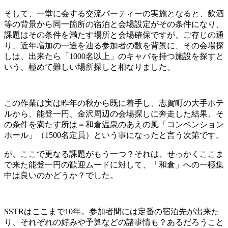
そして、一堂に会する交流パーティーの実施となると、飲酒
等の背景から同一箇所の宿泊と会場設定がその条件になり、
課題はその条件を満たす場所と会場確保ですが、ご存じの通
り、近年増加の一途を辿る参加者の数を背景に、その会場探
しは、出来たら「1000名以上」のキャパを持つ施設を探すと
いう、極めて難しい場所探しと相なりました。
この作業は実は昨年の秋から既に着手し、志賀町の大手ホテ
ルから、能登一円、金沢周辺の会場探しに奔走した結果、そ
の条件を満たす所は＝和倉温泉のあえの風「コンベンション
ホール」（1500名定員）という事になったと言う次第です。
が、ここで更なる課題がもう一つ？それは、せっかくここま
で来た能登一円の歓迎ムードに対して、「和倉」への一極集
中は良いのかどうか？でした。
SSTRはここまで10年。参加者間には定番の宿泊先が出来た
り、それぞれの好みや予算などの諸事情も？あるだろうこと