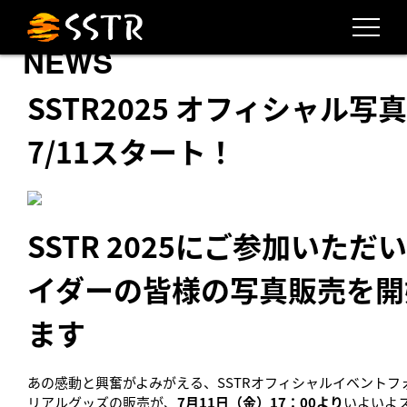
NEWS
SSTR2025 オフィシャル写
7/11スタート！
SSTR 2025にご参加いただ
イダーの皆様の写真販売を開
ます
あの
感動と興奮がよみがえる、SSTRオフィシャルイベントフ
リアルグッズの販売が、
7月11日（金）17：00
より
いよいよ