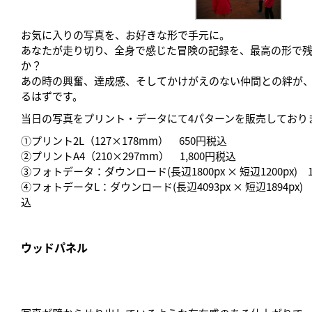
お気に入りの写真を、お好きな形で手元に。
あなたが走り切り、全身で感じた冒険の記録を、最高の形で
か？
あの時の興奮、達成感、そしてかけがえのない仲間との絆が
るはずです。
当日の写真をプリント・データにて4パターンを販売しており
①プリント2L（127×178mm） 650円税込
②プリントA4
（210×297mm） 1,800円税込
③フォトデータ：ダウンロード(長辺1800px × 短辺1200px) 
④フォトデータL：
ダウンロード(長辺4093px × 短辺1894
px)
1
込
ウッドパネル