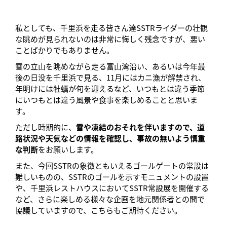
私としても、千里浜を走る皆さん達SSTRライダーの壮観
な眺めが見られないのは非常に悔しく残念ですが、悪い
ことばかりでもありません。
雪の立山を眺めながら走る富山湾沿い、あるいは今年最
後の日没を千里浜で見る、11月にはカニ漁が解禁され、
年明けには牡蠣が旬を迎えるなど、いつもとは違う季節
にいつもとは違う風景や食事を楽しめることと思いま
す。
ただし時期的に、
雪や凍結のおそれを伴いますので、道
路状況や天気などの情報を確認し、事故の無いよう慎重
な判断
をお願いします。
また、今回SSTRの象徴ともいえるゴールゲートの常設は
難しいものの、SSTRのゴールを示すモニュメントの設置
や、千里浜レストハウスにおいてSSTR常設展を開催する
など、さらに楽しめる様々な企画を地元関係者との間で
協議していますので、こちらもご期待ください。