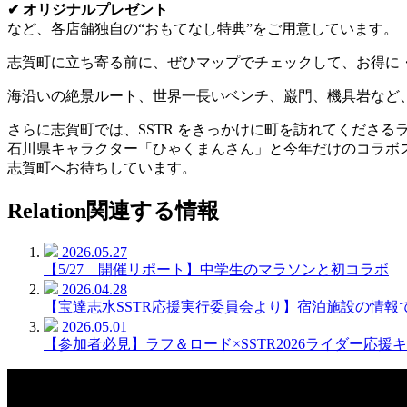
✔ オリジナルプレゼント
など、各店舗独自の“おもてなし特典”をご用意しています。
志賀町に立ち寄る前に、ぜひマップでチェックして、お得に
海沿いの絶景ルート、世界一長いベンチ、巌門、機具岩など
さらに志賀町では、SSTR をきっかけに町を訪れてくださ
石川県キャラクター「ひゃくまんさん」と今年だけのコラボ
志賀町へお待ちしています。
Relation
関連する情報
2026.05.27
【5/27 開催リポート】中学生のマラソンと初コラボ
2026.04.28
【宝達志水SSTR応援実行委員会より】宿泊施設の情報
2026.05.01
【参加者必見】ラフ＆ロード×SSTR2026ライダー応援