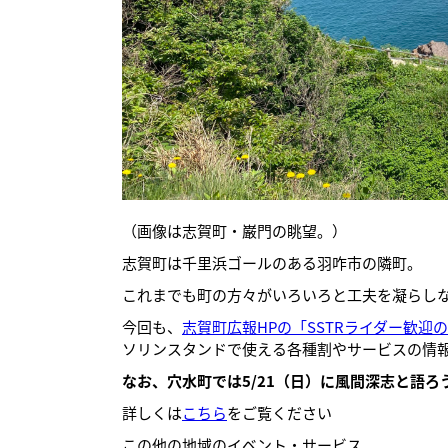
（画像は志賀町・巌門の眺望。）
志賀町は千里浜ゴールのある羽咋市の隣町。
これまでも町の方々がいろいろと工夫を凝らしな
今回も、
志賀町広報HPの「SSTRライダー歓迎
ソリンスタンドで使える各種割やサービスの情
なお、穴水町では5/21（日）に風間深志と語ろ
詳しくは
こちら
をご覧ください
この他の地域のイベント・サービス