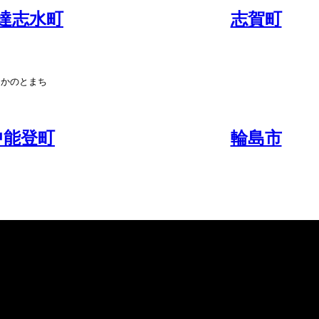
達志水町
志賀町
なかのとまち
中能登町
輪島市