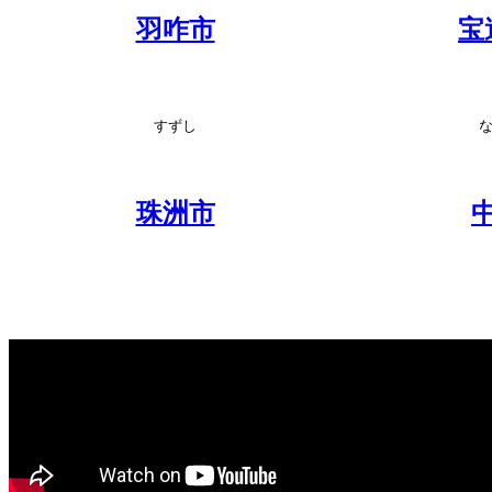
羽咋市
宝
すずし
珠洲市