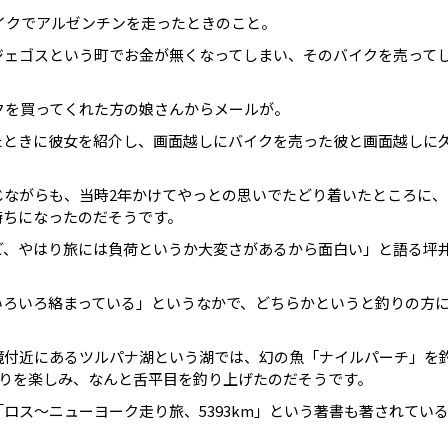
バイクでアルゼンチンを走ったときのこと。
ジェゴスという町でお金が無くなってしまい、そのバイクを売って
クを買ってくれた方の娘さんからメールが。
たときに彼女を紹介し、画面越しにバイクを売った彼と画面越しに
じながらも、当時2年かけてやっとの思いでたどり着いたところに、
持ちになったのだそうです。
ど、やはり旅には負荷というか大変さがあるから面白い」と語る坪
いろいろ絡まっている」というなかで、どちらかというと釣りの方
境付近にあるツルパナ湖という湖では、幻の魚「ナイルパーチ」を
釣りを楽しみ、なんと舌平目を釣り上げたのだそうです。
ロス〜ニューヨーク走り旅、5393km」という著書も著されてい