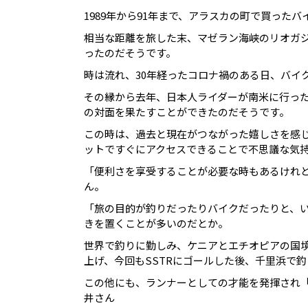
1989年から91年まで、アラスカの町で買った
相当な距離を旅した末、マゼラン海峡のリオガ
ったのだそうです。
時は流れ、30年経ったコロナ禍のある日、バイ
その縁から去年、日本人ライダーが南米に行っ
の対面を果たすことができたのだそうです。
この時は、過去と現在がつながった嬉しさを感
ットですぐにアクセスできることで不思議な気
「便利さを享受することが必要な時もあるけれ
ん。
「旅の目的が釣りだったりバイクだったりと、
きを置くことが多いのだとか。
世界で釣りに勤しみ、ケニアとエチオピアの国
上げ、今回もSSTRにゴールした後、千里浜で
この他にも、ランナーとしての才能を発揮され「
井さん